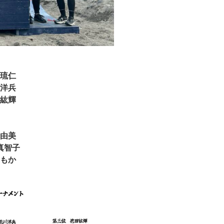
琉仁
 洋兵
 紘輝
由美
真智子
 もか