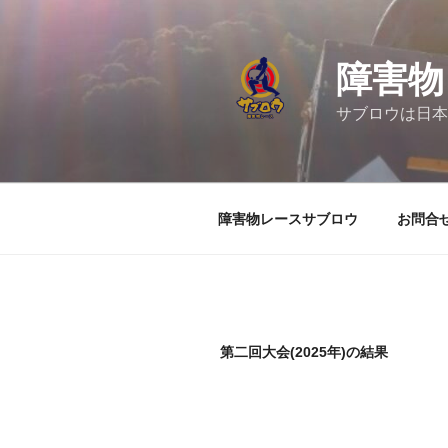
コ
ン
テ
障害物
ン
ツ
サブロウは日本
へ
ス
キ
ッ
障害物レースサブロウ
お問合
プ
第二回大会(2025年)の結果